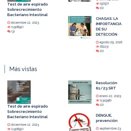
(9797)
Test de aire espirado
(0)
Sobrecrecimiento
Bacteriano Intestinal
CHAGAS: LA
diciembre 12, 2023
IMPORTANCIA
(150692)
DE SU
(3)
DETECCIÓN
agosto 29, 2016
(6223)
(0)
Más vistas
Resolución
61/23 SRT
enero 22, 2025
(131958)
(0)
Test de aire espirado
Sobrecrecimiento
DENGUE,
Bacteriano Intestinal
prevención
diciembre 12, 2023
septiembre 23,
(150692)