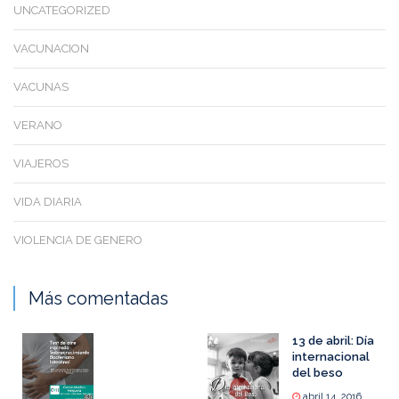
UNCATEGORIZED
VACUNACION
VACUNAS
VERANO
VIAJEROS
VIDA DIARIA
VIOLENCIA DE GENERO
Más comentadas
13 de abril: Día
internacional
del beso
abril 14, 2016