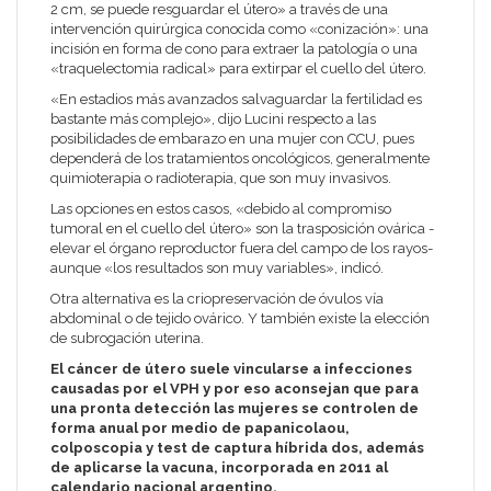
2 cm, se puede resguardar el útero» a través de una
intervención quirúrgica conocida como «conización»: una
incisión en forma de cono para extraer la patología o una
«traquelectomia radical» para extirpar el cuello del útero.
«En estadios más avanzados salvaguardar la fertilidad es
bastante más complejo», dijo Lucini respecto a las
posibilidades de embarazo en una mujer con CCU, pues
dependerá de los tratamientos oncológicos, generalmente
quimioterapia o radioterapia, que son muy invasivos.
Las opciones en estos casos, «debido al compromiso
tumoral en el cuello del útero» son la trasposición ovárica -
elevar el órgano reproductor fuera del campo de los rayos-
aunque «los resultados son muy variables», indicó.
Otra alternativa es la criopreservación de óvulos vía
abdominal o de tejido ovárico. Y también existe la elección
de subrogación uterina.
El cáncer de útero suele vincularse a infecciones
causadas por el VPH y por eso aconsejan que para
una pronta detección las mujeres se controlen de
forma anual por medio de papanicolaou,
colposcopia y test de captura híbrida dos, además
de aplicarse la vacuna, incorporada en 2011 al
calendario nacional argentino.