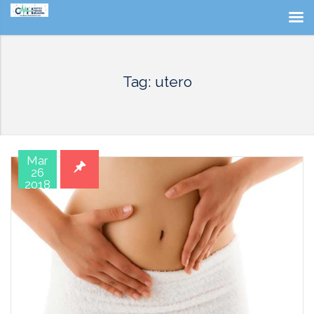
Tag: utero
Mar
26
2018