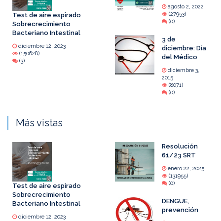
agosto 2, 2022
(27953)
Test de aire espirado
(0)
Sobrecrecimiento
Bacteriano Intestinal
3 de
diciembre 12, 2023
diciembre: Día
(150628)
del Médico
(3)
diciembre 3,
2015
(8071)
(0)
Más vistas
Resolución
61/23 SRT
enero 22, 2025
(131955)
(0)
Test de aire espirado
Sobrecrecimiento
DENGUE,
Bacteriano Intestinal
prevención
diciembre 12, 2023