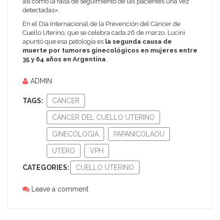
así como la falta de seguimiento de las pacientes una vez
detectadas».
En el Día Internacional de la Prevención del Cáncer de
Cuello Uterino, que se celebra cada 26 de marzo, Lucini
apuntó que esa patología es
la segunda causa de
muerte por tumores ginecológicos en mujeres entre
35 y 64 años en Argentina
.
ADMIN
TAGS:
CANCER
CÁNCER DEL CUELLO UTERINO
GINECOLOGIA
PAPANICOLAOU
UTERO
VPH
CATEGORIES:
CUELLO UTERINO
Leave a comment