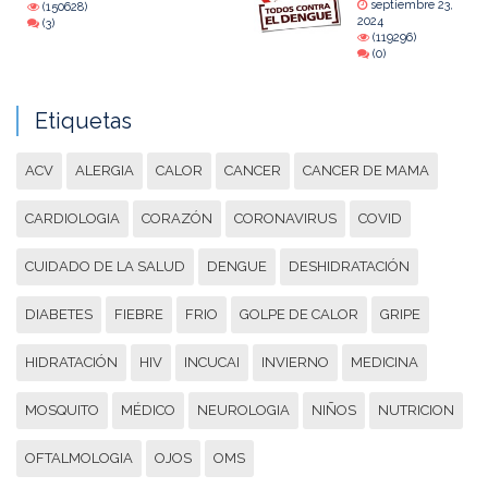
septiembre 23,
(150628)
2024
(3)
(119296)
(0)
Etiquetas
ACV
ALERGIA
CALOR
CANCER
CANCER DE MAMA
CARDIOLOGIA
CORAZÓN
CORONAVIRUS
COVID
CUIDADO DE LA SALUD
DENGUE
DESHIDRATACIÓN
DIABETES
FIEBRE
FRIO
GOLPE DE CALOR
GRIPE
HIDRATACIÓN
HIV
INCUCAI
INVIERNO
MEDICINA
MOSQUITO
MÉDICO
NEUROLOGIA
NIÑOS
NUTRICION
OFTALMOLOGIA
OJOS
OMS