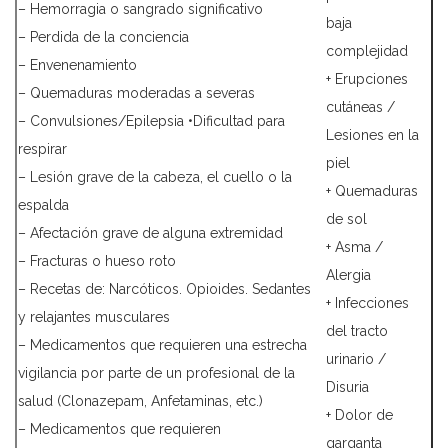
– Hemorragia o sangrado significativo
baja
– Perdida de la conciencia
complejidad
– Envenenamiento
+ Erupciones
– Quemaduras moderadas a severas
cutáneas /
– Convulsiones/Epilepsia •Dificultad para
Lesiones en la
respirar
piel
– Lesión grave de la cabeza, el cuello o la
+ Quemaduras
espalda
de sol
– Afectación grave de alguna extremidad
+ Asma /
– Fracturas o hueso roto
Alergia
– Recetas de: Narcóticos. Opioides. Sedantes
+ Infecciones
y relajantes musculares
del tracto
– Medicamentos que requieren una estrecha
urinario /
vigilancia por parte de un profesional de la
Disuria
salud (Clonazepam, Anfetaminas, etc.)
+ Dolor de
– Medicamentos que requieren
garganta