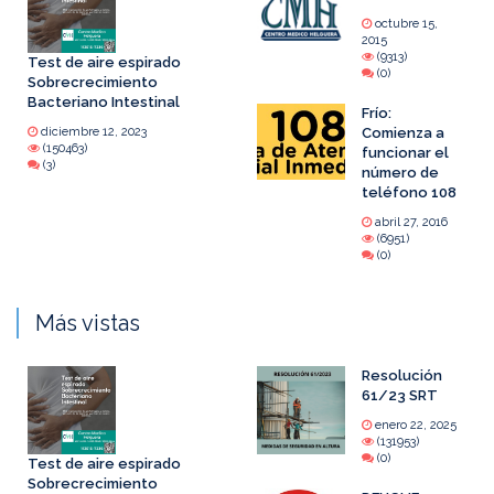
octubre 15,
2015
(9313)
Test de aire espirado
(0)
Sobrecrecimiento
Bacteriano Intestinal
Frío:
diciembre 12, 2023
Comienza a
(150463)
funcionar el
(3)
número de
teléfono 108
abril 27, 2016
(6951)
(0)
Más vistas
Resolución
61/23 SRT
enero 22, 2025
(131953)
(0)
Test de aire espirado
Sobrecrecimiento