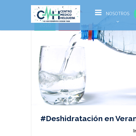
Ene
NOSOTROS
04
2016
#Deshidratación en Vera
I