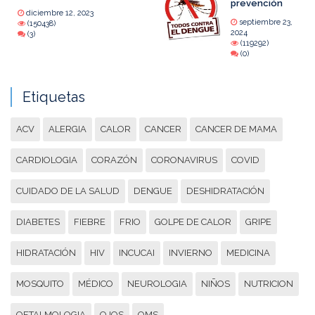
prevención
diciembre 12, 2023
septiembre 23,
(150438)
2024
(3)
(119292)
(0)
Etiquetas
ACV
ALERGIA
CALOR
CANCER
CANCER DE MAMA
CARDIOLOGIA
CORAZÓN
CORONAVIRUS
COVID
CUIDADO DE LA SALUD
DENGUE
DESHIDRATACIÓN
DIABETES
FIEBRE
FRIO
GOLPE DE CALOR
GRIPE
HIDRATACIÓN
HIV
INCUCAI
INVIERNO
MEDICINA
MOSQUITO
MÉDICO
NEUROLOGIA
NIÑOS
NUTRICION
OFTALMOLOGIA
OJOS
OMS