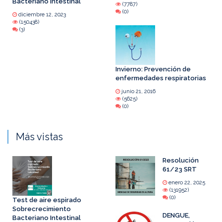
Bacteriano Intestinal
(7787)
(0)
diciembre 12, 2023
(150438)
(3)
Invierno: Prevención de
enfermedades respiratorias
junio 21, 2016
(5625)
(0)
Más vistas
Resolución
61/23 SRT
enero 22, 2025
(131952)
(0)
Test de aire espirado
Sobrecrecimiento
DENGUE,
Bacteriano Intestinal