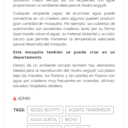
sobrevivir mayor tiempo, así los recipientes con agua
proporcionan un ambiente ideal para el
Aedes aegypti.
Cualquier recipiente capaz de acumular agua puede
convertirse en un criadero pero algunos pueden producir
gran cantidad de mosquitos. Por ejemplo, las cubiertas de
automóviles son excelentes criaderos tanto por su forma
(que impide volcar el agua), su material (aislante) y su color
oscuro que permite mantener la temperatura adecuada
para el desarrollo del mosquito.
Este mosquito también se puede criar en un
departamento.
Dentro de un ambiente cerrado también hay elementos
ideales para la reproducción del
Aedes aegypti
. Los platos
bajo las macetas, los floreros y las plantas en frascos con
agua son criaderos muy frecuentes en viviendas, oficinas,
escuelas, hospitales, etcétera.
ADMIN
TAGS:
AEDES AEGYPTI
AGENTE TRANSMISOR
AGUA QUIETA
BICHO