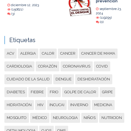
prevención
diciembre 12, 2023
septiembre 23,
(150621)
2024
(3)
(119295)
(0)
Etiquetas
ACV
ALERGIA
CALOR
CANCER
CANCER DE MAMA
CARDIOLOGIA
CORAZÓN
CORONAVIRUS
COVID
CUIDADO DE LA SALUD
DENGUE
DESHIDRATACIÓN
DIABETES
FIEBRE
FRIO
GOLPE DE CALOR
GRIPE
HIDRATACIÓN
HIV
INCUCAI
INVIERNO
MEDICINA
MOSQUITO
MÉDICO
NEUROLOGIA
NIÑOS
NUTRICION
OFTALMOLOGIA
OJOS
OMS