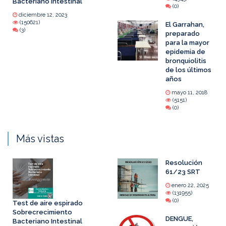
Bacteriano Intestinal
(0)
diciembre 12, 2023
(150621)
El Garrahan,
(3)
preparado
para la mayor
epidemia de
bronquiolitis
de los últimos
años
mayo 11, 2018
(5151)
(0)
Más vistas
Resolución
61/23 SRT
enero 22, 2025
(131955)
(0)
Test de aire espirado
Sobrecrecimiento
DENGUE,
Bacteriano Intestinal