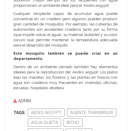
sobrevivir mayor tiempo, así los recipientes con agua
proporcionan un ambiente ideal para el
Aedes aegypti.
Cualquier recipiente capaz de acumular agua puede
convertirse en un criadero pero algunos pueden producir
gran cantidad de mosquitos. Por ejemplo, las cubiertas de
automóviles son excelentes criaderos tanto por su forma
(que impide volcar el agua), su material (aislante) y su color
oscuro que permite mantener la temperatura adecuada
para el desarrollo del mosquito.
Este mosquito también se puede criar en un
departamento.
Dentro de un ambiente cerrado también hay elementos
ideales para la reproducción del
Aedes aegypti
. Los platos
bajo las macetas, los floreros y las plantas en frascos con
agua son criaderos muy frecuentes en viviendas, oficinas,
escuelas, hospitales, etcétera.
ADMIN
TAGS:
AEDES AEGYPTI
AGENTE TRANSMISOR
AGUA QUIETA
BICHO